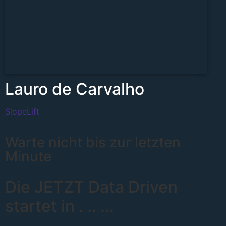
Lauro de Carvalho
SlopeLift
Warte nicht bis zur letzten
Minute
Die JETZT Data Driven
startet in
.
..
...